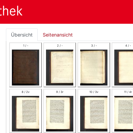
Übersicht
Seitenansicht
1 / -
2 / -
3 / -
4 / -
8 / 2v
9 / 3r
10 / 3v
11 / 4r