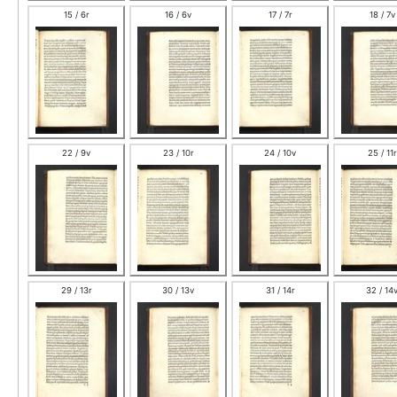
15 / 6r
16 / 6v
17 / 7r
18 / 7v
22 / 9v
23 / 10r
24 / 10v
25 / 11r
29 / 13r
30 / 13v
31 / 14r
32 / 14