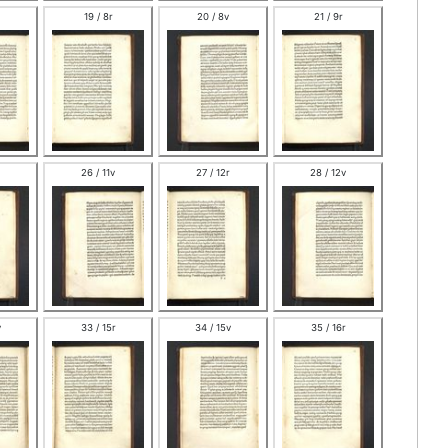
19 / 8r
20 / 8v
21 / 9r
26 / 11v
27 / 12r
28 / 12v
v
33 / 15r
34 / 15v
35 / 16r