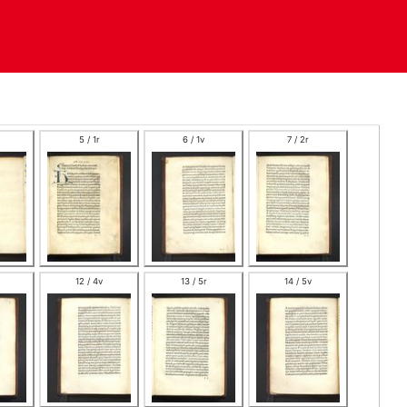
5 / 1r
6 / 1v
7 / 2r
12 / 4v
13 / 5r
14 / 5v