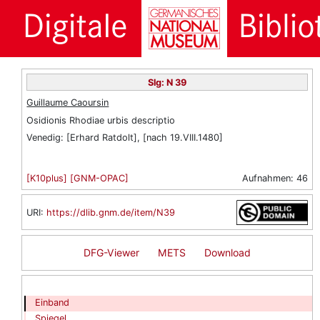
Slg: N 39
Guillaume Caoursin
Osidionis Rhodiae urbis descriptio
Venedig
:
[Erhard Ratdolt]
,
[nach 19.VIII.1480]
[K10plus]
[GNM-OPAC]
Aufnahmen:
46
URI:
https://dlib.gnm.de/item/N39
DFG-Viewer
METS
Download
Einband
Spiegel